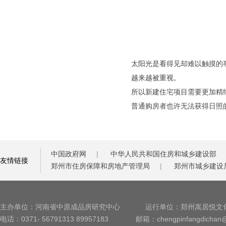
太阳光是看得见却难以触摸的
越来越被重视。
所以新建住宅项目需要更加精
普通购房者也许无法获得日照
中国政府网
|
中华人民共和国住房和城乡建设部
友情链接
郑州市住房保障和房地产管理局
|
郑州市城乡建设
主办单位：河南省中原成品房研究中心
运行单位：郑州嵩居悦文
电话：0371- 56791313 89957183
邮箱：chengpinfangdichan